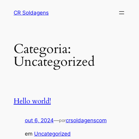
Pular
CR Soldagens
para
o
conteúdo
Categoria:
Uncategorized
Hello world!
out 6, 2024
—
crsoldagenscom
por
em
Uncategorized